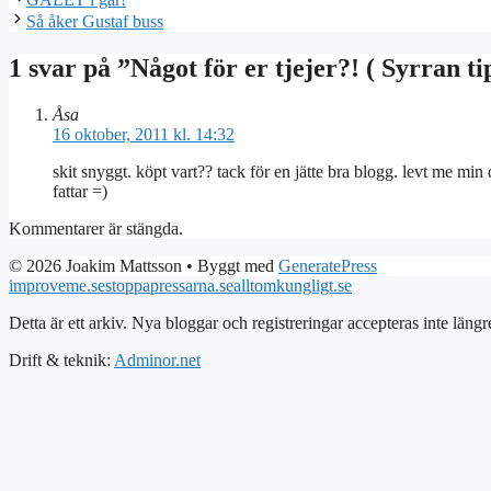
Så åker Gustaf buss
1 svar på ”Något för er tjejer?! ( Syrran ti
Åsa
16 oktober, 2011 kl. 14:32
skit snyggt. köpt vart?? tack för en jätte bra blogg. levt me min 
fattar =)
Kommentarer är stängda.
© 2026 Joakim Mattsson
• Byggt med
GeneratePress
improveme.se
stoppapressarna.se
alltomkungligt.se
Detta är ett arkiv. Nya bloggar och registreringar accepteras inte längr
Drift & teknik:
Adminor.net