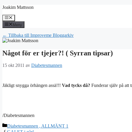
Hoppa
Joakim Mattsson
till
innehåll
Meny
Meny
← Tillbaka till Improveme Bloggarkiv
Något för er tjejer?! ( Syrran tipsar)
15 okt 2011
av
Diabetesmannen
Jäkligt snygga örhängen assä!!!
Vad tycks då?
Funderar själv på att 
/Diabetesmannen
Kategorier
Diabetesmannen , ALLMÄNT 1
GALET i går!