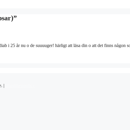
psar)”
diab i 25 år nu o de suuuuger! härligt att läsa din o att det finns någon 
e. |
Integritetspolicy