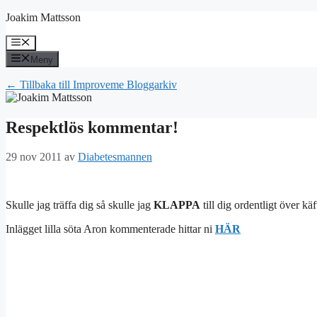
Hoppa
Joakim Mattsson
till
innehåll
Meny
Meny
← Tillbaka till Improveme Bloggarkiv
Respektlös kommentar!
29 nov 2011
av
Diabetesmannen
Skulle jag träffa dig så skulle jag
KLAPPA
till dig ordentligt över kä
Inlägget lilla söta Aron kommenterade hittar ni
HÄR