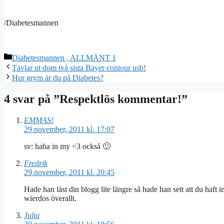
/Diabetesmannen
Kategorier
Diabetesmannen , ALLMÄNT 1
Tävlar ut dom två sista Bayer contour usb!
Hur grym är du på Diabetes?
4 svar på ”Respektlös kommentar!”
EMMAS!
29 november, 2011 kl. 17:07
sv: haha in my <3 också 🙂
Fredrik
29 november, 2011 kl. 20:45
Hade han läst din blogg lite längre så hade han sett att du haft inl
wierdos överallt.
Julia