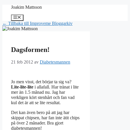
Hoppa
Joakim Mattsson
till
innehåll
Meny
← Tillbaka till Improveme Bloggarkiv
Dagsformen!
21 feb 2012
av
Diabetesmannen
Jo men visst, det börjar ta sig va?
Lite-lite-lite
i allafall. Har tränat i lite
mer än 1.5 månad nu. Jag har
verkligen kört stenhårt och fan vad
kul det är att se lite resultat.
Det kan även bero på att jag har
skippat chipsen, har fan inte ätit chips
på över 2 månader. Bra gjort
diabetesmannen!