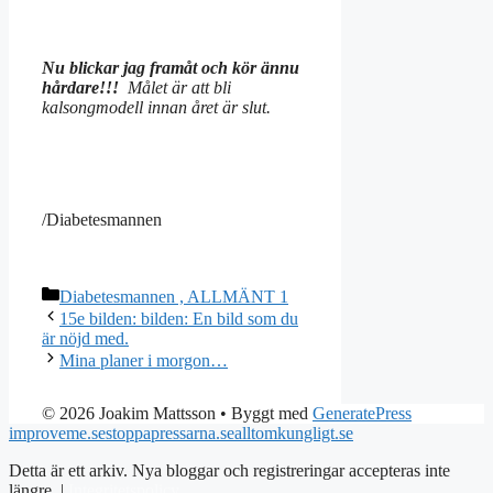
Nu blickar jag framåt och kör ännu
hårdare!!!
Målet är att bli
kalsongmodell innan året är slut.
/Diabetesmannen
Kategorier
Diabetesmannen , ALLMÄNT 1
15e bilden: bilden: En bild som du
är nöjd med.
Mina planer i morgon…
© 2026 Joakim Mattsson
• Byggt med
GeneratePress
improveme.se
stoppapressarna.se
alltomkungligt.se
Detta är ett arkiv. Nya bloggar och registreringar accepteras inte
längre. |
Integritetspolicy