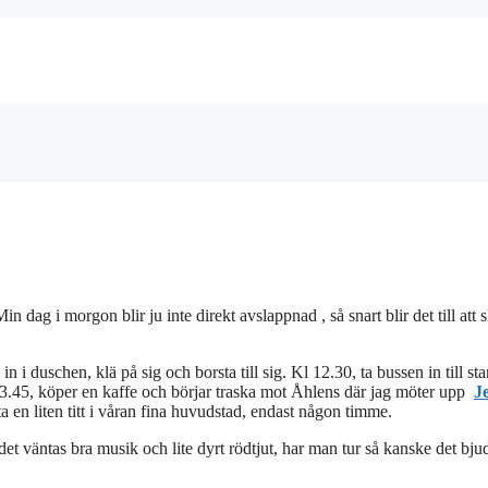
 Min dag i morgon blir ju inte direkt avslappnad , så snart blir det till att 
n i duschen, klä på sig och borsta till sig. Kl 12.30, ta bussen in till sta
t 13.45, köper en kaffe och börjar traska mot Åhlens där jag möter upp
J
 ta en liten titt i våran fina huvudstad, endast någon timme.
det väntas bra musik och lite dyrt rödtjut, har man tur så kanske det bju