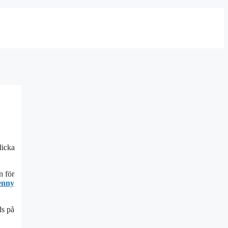
slicka
n för
enny
ds på