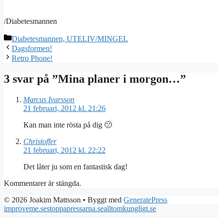
/Diabetesmannen
Kategorier
Diabetesmannen, UTELIV/MINGEL
Dagsformen!
Retro Phone!
3 svar på ”Mina planer i morgon…”
Marcus Ivarsson
21 februari, 2012 kl. 21:26
Kan man inte rösta på dig 🙁
Christoffer
21 februari, 2012 kl. 22:22
Det låter ju som en fantastisk dag!
Kommentarer är stängda.
© 2026 Joakim Mattsson
• Byggt med
GeneratePress
improveme.se
stoppapressarna.se
alltomkungligt.se