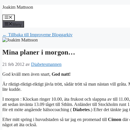
Hoppa
Joakim Mattsson
till
innehåll
Meny
Meny
← Tillbaka till Improveme Bloggarkiv
Mina planer i morgon…
21 feb 2012
av
Diabetesmannen
God kväll men även snart,
God natt!
Är riktigt-riktigt-riktigt jävla trött, sådär trött så man nästan vill gråta.
lite kudde.
I morgon : Klockan ringer 10.00, äta frukost och slappna av till 11.00, i
att sedan invänta 13.09 tåget till Sthlm. Anländer till Stockholm run
för ett möte angående hälsocoaching (
Diabetes
.) Efter det tänkte jag
Efter mitt spring i huvudstaden så tar jag en promenad till
Cimon
där 
något att äta också.