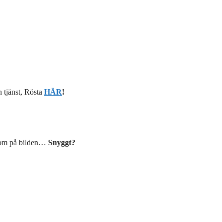
n tjänst, Rösta
HÄR
!
 som på bilden…
Snyggt?