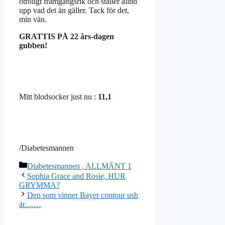
otroligt framgångsrik och ställer alltid
upp vad det än gäller. Tack för det,
min vän.
GRATTIS PÅ 22 års-dagen
gubben!
Mitt blodsocker just nu :
11,1
/Diabetesmannen
Kategorier
Diabetesmannen , ALLMÄNT 1
Sophia Grace and Rosie, HUR
GRYMMA?
Den som vinner Bayer contour usb
är……