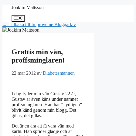
Hoppa
Joakim Mattsson
till
innehåll
Meny
← Tillbaka till Improveme Bloggarkiv
Grattis min vän,
proffsminglaren!
22 mar 2012
av
Diabetesmannen
I dag fyller min vän Gustav 22 år,
Gustav är även käns under namnet
proffsminglaren. Han har ” tydligen”
blivit känd genom min blogg. Det
gillas, det gillas.
Det är en ära att få vara vän med
karln. Han sprider glädje och är