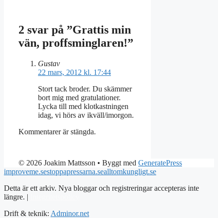
2 svar på ”Grattis min
vän, proffsminglaren!”
Gustav
22 mars, 2012 kl. 17:44
Stort tack broder. Du skämmer
bort mig med gratulationer.
Lycka till med klotkastningen
idag, vi hörs av ikväll/imorgon.
Kommentarer är stängda.
© 2026 Joakim Mattsson
• Byggt med
GeneratePress
improveme.se
stoppapressarna.se
alltomkungligt.se
Detta är ett arkiv. Nya bloggar och registreringar accepteras inte
längre. |
Integritetspolicy
Drift & teknik:
Adminor.net