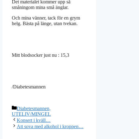
Det materialet kommer upp så
småningom mina små änglar.
Och mina vänner, tack för en grym
helg. Bästa på länge, utan tvekan.
Mitt blodsocker just nu : 15,3
/Diabetesmannen
Kategorier
Diabetesmannen,
UTELIV/MINGEL
Konsert i kväll…
Att sova med alkohol i kroppen…