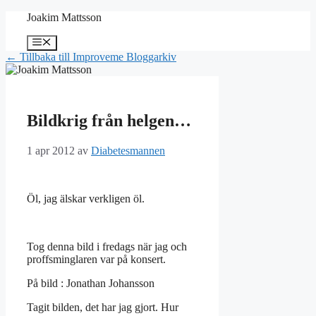
Hoppa
Joakim Mattsson
till
innehåll
Meny
← Tillbaka till Improveme Bloggarkiv
Bildkrig från helgen…
1 apr 2012
av
Diabetesmannen
Öl, jag älskar verkligen öl.
Tog denna bild i fredags när jag och
proffsminglaren var på konsert.
På bild : Jonathan Johansson
Tagit bilden, det har jag gjort. Hur