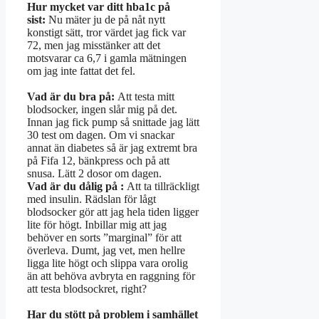
Hur mycket var ditt hba1c på
sist:
Nu mäter ju de på nåt nytt
konstigt sätt, tror värdet jag fick var
72, men jag misstänker att det
motsvarar ca 6,7 i gamla mätningen
om jag inte fattat det fel.
Vad är du bra på:
Att testa mitt
blodsocker, ingen slår mig på det.
Innan jag fick pump så snittade jag lätt
30 test om dagen. Om vi snackar
annat än diabetes så är jag extremt bra
på Fifa 12, bänkpress och på att
snusa. Lätt 2 dosor om dagen.
Vad är du dålig på :
Att ta tillräckligt
med insulin. Rädslan för lågt
blodsocker gör att jag hela tiden ligger
lite för högt. Inbillar mig att jag
behöver en sorts ”marginal” för att
överleva. Dumt, jag vet, men hellre
ligga lite högt och slippa vara orolig
än att behöva avbryta en raggning för
att testa blodsockret, right?
Har du stött på problem i samhället