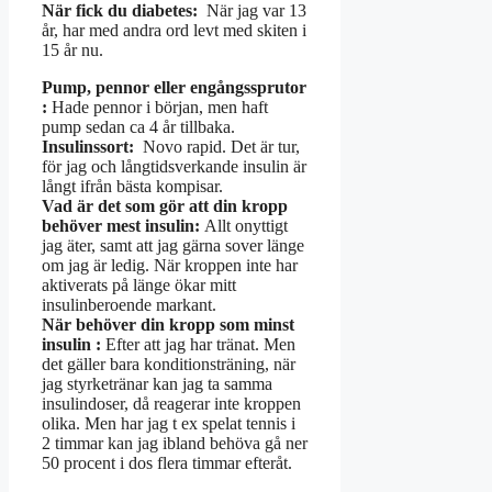
När fick du diabetes:
När jag var 13
år, har med andra ord levt med skiten i
15 år nu.
Pump, pennor eller engångssprutor
:
Hade pennor i början, men haft
pump sedan ca 4 år tillbaka.
Insulinssort:
Novo rapid. Det är tur,
för jag och långtidsverkande insulin är
långt ifrån bästa kompisar.
Vad är det som gör att din kropp
behöver mest insulin:
Allt onyttigt
jag äter, samt att jag gärna sover länge
om jag är ledig. När kroppen inte har
aktiverats på länge ökar mitt
insulinberoende markant.
När behöver din kropp som minst
insulin :
Efter att jag har tränat. Men
det gäller bara konditionsträning, när
jag styrketränar kan jag ta samma
insulindoser, då reagerar inte kroppen
olika. Men har jag t ex spelat tennis i
2 timmar kan jag ibland behöva gå ner
50 procent i dos flera timmar efteråt.