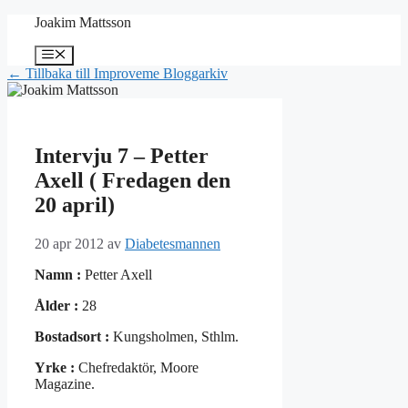
Hoppa
Joakim Mattsson
till
innehåll
Meny
← Tillbaka till Improveme Bloggarkiv
Intervju 7 – Petter
Axell ( Fredagen den
20 april)
20 apr 2012
av
Diabetesmannen
Namn :
Petter Axell
Ålder :
28
Bostadsort :
Kungsholmen, Sthlm.
Yrke :
Chefredaktör, Moore
Magazine.