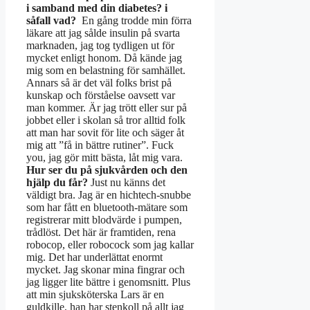
i samband med din diabetes? i
såfall vad?
En gång trodde min förra
läkare att jag sålde insulin på svarta
marknaden, jag tog tydligen ut för
mycket enligt honom. Då kände jag
mig som en belastning för samhället.
Annars så är det väl folks brist på
kunskap och förståelse oavsett var
man kommer. Är jag trött eller sur på
jobbet eller i skolan så tror alltid folk
att man har sovit för lite och säger åt
mig att ”få in bättre rutiner”. Fuck
you, jag gör mitt bästa, låt mig vara.
Hur ser du på sjukvården och den
hjälp du får?
Just nu känns det
väldigt bra. Jag är en hichtech-snubbe
som har fått en bluetooth-mätare som
registrerar mitt blodvärde i pumpen,
trådlöst. Det här är framtiden, rena
robocop, eller robocock som jag kallar
mig. Det har underlättat enormt
mycket. Jag skonar mina fingrar och
jag ligger lite bättre i genomsnitt. Plus
att min sjuksköterska Lars är en
guldkille, han har stenkoll på allt jag