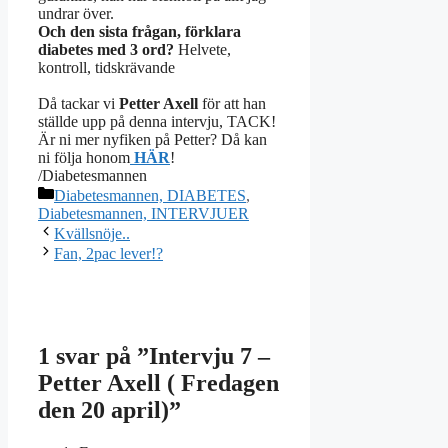
undrar över.
Och den sista frågan, förklara
diabetes med 3 ord?
Helvete,
kontroll, tidskrävande
Då tackar vi
Petter Axell
för att han
ställde upp på denna intervju, TACK!
Är ni mer nyfiken på Petter? Då kan
ni följa honom
HÄR
!
/Diabetesmannen
Kategorier
Diabetesmannen, DIABETES
,
Diabetesmannen, INTERVJUER
Kvällsnöje..
Fan, 2pac lever!?
1 svar på ”Intervju 7 –
Petter Axell ( Fredagen
den 20 april)”