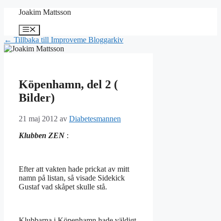
Hoppa
Joakim Mattsson
till
innehåll
Meny
← Tillbaka till Improveme Bloggarkiv
Köpenhamn, del 2 (
Bilder)
21 maj 2012
av
Diabetesmannen
Klubben ZEN
:
Efter att vakten hade prickat av mitt
namn på listan, så visade Sidekick
Gustaf vad skåpet skulle stå.
Klubbarna i Köpenhamn hade väldigt