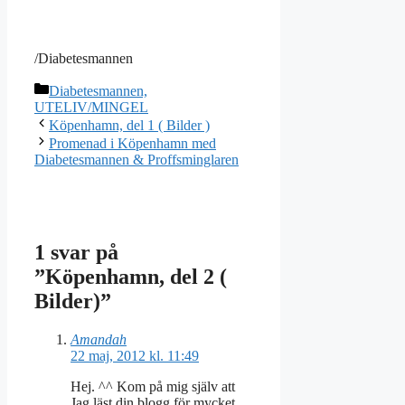
/Diabetesmannen
Kategorier
Diabetesmannen,
UTELIV/MINGEL
Köpenhamn, del 1 ( Bilder )
Promenad i Köpenhamn med
Diabetesmannen & Proffsminglaren
1 svar på
”Köpenhamn, del 2 (
Bilder)”
Amandah
22 maj, 2012 kl. 11:49
Hej. ^^ Kom på mig själv att
Jag läst din blogg för mycket