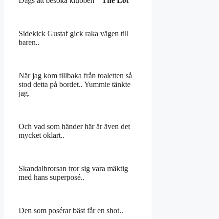
Dags att besöka klubben ”
The Lot
”
Sidekick Gustaf gick raka vägen till
baren..
När jag kom tillbaka från toaletten så
stod detta på bordet.. Yummie tänkte
jag.
Och vad som händer här är även det
mycket oklart..
Skandalbrorsan tror sig vara mäktig
med hans superposé..
Den som posérar bäst får en shot..