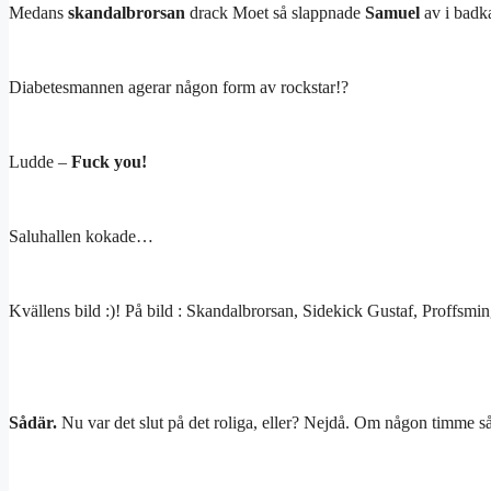
Medans
skandalbrorsan
drack Moet så slappnade
Samuel
av i badka
Diabetesmannen agerar någon form av rockstar!?
Ludde –
Fuck you!
Saluhallen kokade…
Kvällens bild :)! På bild : Skandalbrorsan, Sidekick Gustaf, Proffsmi
Sådär.
Nu var det slut på det roliga, eller? Nejdå. Om någon timme 