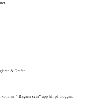
ret..
nglaren & Grafen.
så kommer
” Dagens svin”
upp här på bloggen.