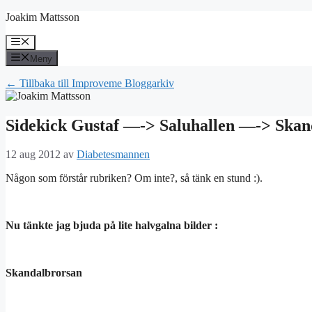
Hoppa
Joakim Mattsson
till
innehåll
Meny
Meny
← Tillbaka till Improveme Bloggarkiv
Sidekick Gustaf —-> Saluhallen —-> Skan
12 aug 2012
av
Diabetesmannen
Någon som förstår rubriken? Om inte?, så tänk en stund :).
Nu tänkte jag bjuda på lite halvgalna bilder :
Skandalbrorsan