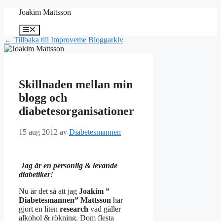
Hoppa
Joakim Mattsson
till
innehåll
Meny
← Tillbaka till Improveme Bloggarkiv
Skillnaden mellan min
blogg och
diabetesorganisationer
15 aug 2012
av
Diabetesmannen
Jag är en personlig & levande
diabetiker!
Nu är det så att jag
Joakim ”
Diabetesmannen” Mattsson
har
gjort en liten
research
vad gäller
alkohol & rökning. Dom flesta