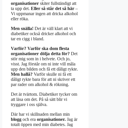
organisationer
skiter fullständigt att
ta upp det.
Eller så står det så här
–
Vi uppmanar ingen att dricka alkohol
eller röka.
Men snälla!
Det är väll klart att vi
diabetiker också dricker alkohol och
tar en cigg i bland.
Varför?
Varför ska dom flesta
organisationer dölja detta för?
Det
stör mig som in i helvete. Och jo,
visst. Jag förstår om ni inte vill måla
upp den bilden och få ett dåligt rykte.
Men hallå?
Varför skulle ni få ett
dåligt rykte bara för att ni skriver ett
par rader om alkohol & rökning.
Det är tvärtom. Diabetiker tycker om
att läsa om det. På så sätt blir vi
tryggare i oss själva.
Där har vi skillnaden mellan min
blogg
och era
organisationer.
Jag är
totalt öppen med min diabetes. Jag