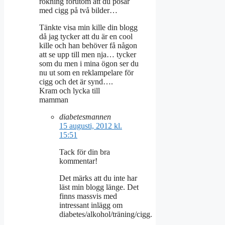
rökning förutom att du posar
med cigg på två bilder…
Tänkte visa min kille din blogg
då jag tycker att du är en cool
kille och han behöver få någon
att se upp till men nja… tycker
som du men i mina ögon ser du
nu ut som en reklampelare för
cigg och det är synd….
Kram och lycka till
mamman
diabetesmannen
15 augusti, 2012 kl.
15:51
Tack för din bra
kommentar!
Det märks att du inte har
läst min blogg länge. Det
finns massvis med
intressant inlägg om
diabetes/alkohol/träning/cigg.