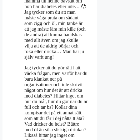
mamma till henne oavsätt om
hon har diabetes eller inte… 🙂
Jag tycker som du att man
måste våga prata om sådant
som cigg och öl, min tanke är
att jag måste lära min kille (och
de andra) att kunna handskas
med allt även om jag skulle
vilja att de aldrig börjar och
röka eller dricka… Man har ju
själv varit ung!
Jag tycker att du gör rätt i att
väcka frågan, men varför har du
bara klankat ner på
organisationer och inte skrivit
något om hur det är att dricka
med diabetes? Hittar inget om
hur du mår, hur du gör när du är
full och tar bs? Kollar dina
kompisar dej på ett annat sätt,
som att du får i dej nåtta tt äta?
Vad dricker du helst? Bättre
med öl än söta sliskiga drinkar?
Likaså hittar jag inget om