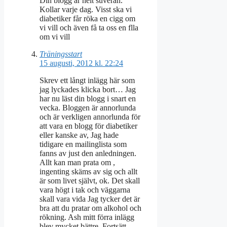
Din blogg är helt suverän.
Kollar varje dag. Visst ska vi
diabetiker får röka en cigg om
vi vill och även få ta oss en flla
om vi vill
Träningsstart
15 augusti, 2012 kl. 22:24
Skrev ett långt inlägg här som
jag lyckades klicka bort… Jag
har nu läst din blogg i snart en
vecka. Bloggen är annorlunda
och är verkligen annorlunda för
att vara en blogg för diabetiker
eller kanske av, Jag hade
tidigare en mailinglista som
fanns av just den anledningen.
Allt kan man prata om ,
ingenting skäms av sig och allt
är som livet självt, ok. Det skall
vara högt i tak och väggarna
skall vara vida Jag tycker det är
bra att du pratar om alkohol och
rökning. Ash mitt förra inlägg
blev mycket bättre. Fortsätt