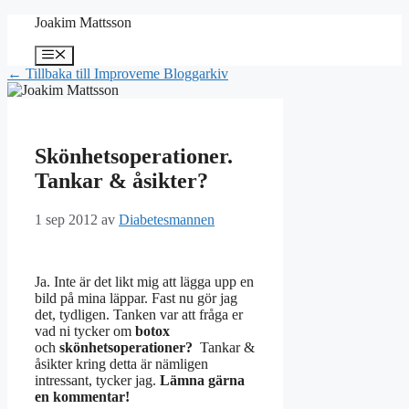
Hoppa
Joakim Mattsson
till
innehåll
Meny
← Tillbaka till Improveme Bloggarkiv
Skönhetsoperationer.
Tankar & åsikter?
1 sep 2012
av
Diabetesmannen
Ja. Inte är det likt mig att lägga upp en
bild på mina läppar. Fast nu gör jag
det, tydligen. Tanken var att fråga er
vad ni tycker om
botox
och
skönhetsoperationer?
Tankar &
åsikter kring detta är nämligen
intressant, tycker jag.
Lämna gärna
en kommentar!