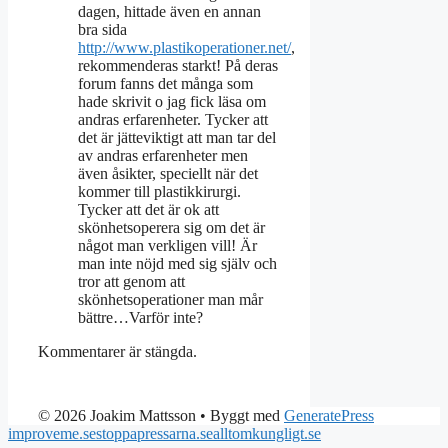
dagen, hittade även en annan
bra sida
http://www.plastikoperationer.net/
,
rekommenderas starkt! På deras
forum fanns det många som
hade skrivit o jag fick läsa om
andras erfarenheter. Tycker att
det är jätteviktigt att man tar del
av andras erfarenheter men
även åsikter, speciellt när det
kommer till plastikkirurgi.
Tycker att det är ok att
skönhetsoperera sig om det är
något man verkligen vill! Är
man inte nöjd med sig själv och
tror att genom att
skönhetsoperationer man mår
bättre…Varför inte?
Kommentarer är stängda.
© 2026 Joakim Mattsson
• Byggt med
GeneratePress
improveme.se
stoppapressarna.se
alltomkungligt.se