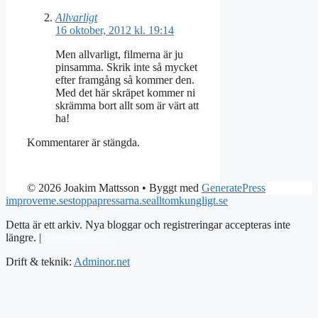
Allvarligt
16 oktober, 2012 kl. 19:14
Men allvarligt, filmerna är ju
pinsamma. Skrik inte så mycket
efter framgång så kommer den.
Med det här skräpet kommer ni
skrämma bort allt som är värt att
ha!
Kommentarer är stängda.
© 2026 Joakim Mattsson
• Byggt med
GeneratePress
improveme.se
stoppapressarna.se
alltomkungligt.se
Detta är ett arkiv. Nya bloggar och registreringar accepteras inte
längre. |
Integritetspolicy
Drift & teknik:
Adminor.net