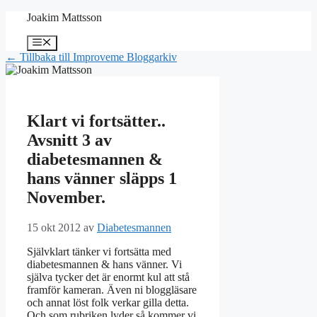
Hoppa
Joakim Mattsson
till
innehåll
Meny
← Tillbaka till Improveme Bloggarkiv
Klart vi fortsätter..
Avsnitt 3 av
diabetesmannen &
hans vänner släpps 1
November.
15 okt 2012
av
Diabetesmannen
Självklart tänker vi fortsätta med
diabetesmannen & hans vänner. Vi
själva tycker det är enormt kul att stå
framför kameran. Även ni bloggläsare
och annat löst folk verkar gilla detta.
Och som rubriken lyder så kommer vi