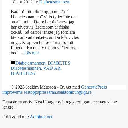
18 apr 2012
av
Diabetesmannen
Bara för att min bloggnamn är ”
Diabetesmannen” så betyder inte det
att alla mina läsare har diabetes, jag
har givetsvis läsare som är friska
också. Så därför tänkte jag förklara
lite kort vad diabetes är. Då kör vi, läs
noga. Kroppen behöver mat för att
fungera. En del av maten vi äter bryts
ned …
Läs mer
Kategorier
Diabetesmannen, DIABETES
,
Diabetesmannen, VAD ÄR
DIABETES?
© 2026 Joakim Mattsson
• Byggt med
GeneratePress
improveme.se
stoppapressarna.se
alltomkungligt.se
Detta är ett arkiv. Nya bloggar och registreringar accepteras inte
längre. |
Integritetspolicy
Drift & teknik:
Adminor.net