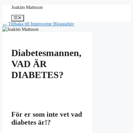
Hoppa
Joakim Mattsson
till
innehåll
Meny
← Tillbaka till Improveme Bloggarkiv
Diabetesmannen,
VAD ÄR
DIABETES?
För er som inte vet vad
diabetes är!?