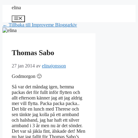
Hoppa
elina
till
innehåll
Meny
← Tillbaka till Improveme Bloggarkiv
Thomas Sabo
27 jan 2014
av
elinajonsson
Godmorgon 🙂
Så var det måndag igen, hemma
packas det för fullt inför flytten och
allt eftersom känner jag att jag aldrig
mer vill flytta. Packa packa packa..
Det blir en lunch med Therese och
sen tänkte jag kolla på ett armband
och halsband, jag har haft ett silver
armband i 3 år men nu är det sönder.
Det var så jäkla fint, älskade det! Men
nu har jag fallit för Thomas Sabo’s