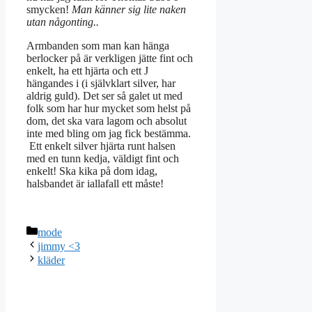
smycken!
Man känner sig lite naken
utan någonting..
Armbanden som man kan hänga
berlocker på är verkligen jätte fint och
enkelt, ha ett hjärta och ett J
hängandes i (i självklart silver, har
aldrig guld). Det ser så galet ut med
folk som har hur mycket som helst på
dom, det ska vara lagom och absolut
inte med bling om jag fick bestämma.
Ett enkelt silver hjärta runt halsen
med en tunn kedja, väldigt fint och
enkelt! Ska kika på dom idag,
halsbandet är iallafall ett måste!
Kategorier
mode
jimmy <3
kläder