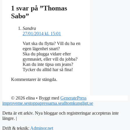
1 svar på ”Thomas
Sabo”
Sandra
27/01/2014 kl. 15:01
Vart ska du flytta? Vill du ha en
egen lägenhet snart?
Ska du plugga vidare efter
gymnasiet, eller vill du jobba?
Kan du inte tipsa om jeans?
Tycker du alltid har så fina!
Kommentarer är stängda.
© 2026 elina
• Byggt med
GeneratePress
improveme.se
stoppapressarna.se
alltomkungligt.se
Detta är ett arkiv. Nya bloggar och registreringar accepteras inte
längre. |
Integritetspolicy
Drift & teknik:
Adminor.net