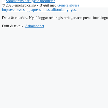
Sommarens härligaste produkter
© 2026 emeliebjorling
• Byggt med
GeneratePress
improveme.se
stoppapressarna.se
alltomkungligt.se
Detta är ett arkiv. Nya bloggar och registreringar accepteras inte längr
Drift & teknik:
Adminor.net