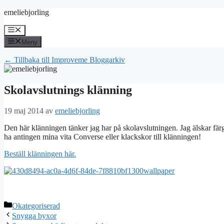
Hoppa
emeliebjorling
till
innehåll
Meny
Meny
← Tillbaka till Improveme Bloggarkiv
Skolavslutnings klänning
19 maj 2014
av
emeliebjorling
Den här klänningen tänker jag har på skolavslutningen. Jag älskar färgen
ha antingen mina vita Converse eller klackskor till klänningen!
Beställ klänningen här.
Kategorier
Okategoriserad
Snygga byxor