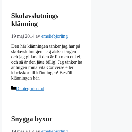
Skolavslutnings
klänning
19 maj 2014
av
emeliebjorling
Den här klänningen tänker jag har på
skolavslutningen. Jag älskar färgen
och jag gillar att den är fin men enkel,
och så är den jätte billig! Jag tänker ha
antingen mina vita Converse eller
klackskor till klänningen! Beställ
klänningen här.
Kategorier
Okategoriserad
Snygga byxor
19 maj 2014
av
emeliebjorling