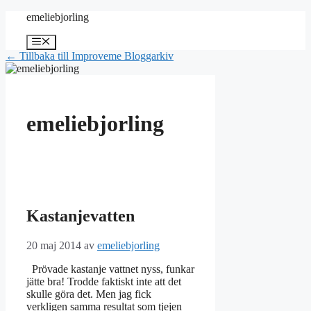
Hoppa
emeliebjorling
till
innehåll
Meny
← Tillbaka till Improveme Bloggarkiv
emeliebjorling
Kastanjevatten
20 maj 2014
av
emeliebjorling
Prövade kastanje vattnet nyss, funkar
jätte bra! Trodde faktiskt inte att det
skulle göra det. Men jag fick
verkligen samma resultat som tjejen