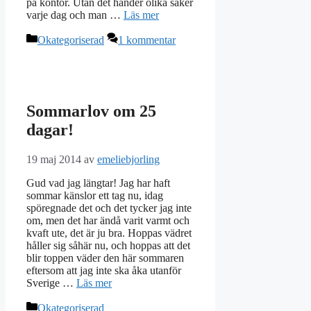
på kontor. Utan det händer olika saker
varje dag och man …
Läs mer
Kategorier
Okategoriserad
1 kommentar
Sommarlov om 25
dagar!
19 maj 2014
av
emeliebjorling
Gud vad jag längtar! Jag har haft
sommar känslor ett tag nu, idag
spöregnade det och det tycker jag inte
om, men det har ändå varit varmt och
kvaft ute, det är ju bra. Hoppas vädret
håller sig såhär nu, och hoppas att det
blir toppen väder den här sommaren
eftersom att jag inte ska åka utanför
Sverige …
Läs mer
Kategorier
Okategoriserad