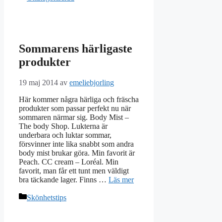
Sommarens härligaste
produkter
19 maj 2014
av
emeliebjorling
Här kommer några härliga och fräscha
produkter som passar perfekt nu när
sommaren närmar sig. Body Mist –
The body Shop. Lukterna är
underbara och luktar sommar,
försvinner inte lika snabbt som andra
body mist brukar göra. Min favorit är
Peach. CC cream – Loréal. Min
favorit, man får ett tunt men väldigt
bra täckande lager. Finns …
Läs mer
Kategorier
Skönhetstips