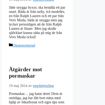
Jätte snygga byxor, ska beställa ett par
snart. Båda är från nelly, två modeller,
en från Ralph Lauren och ett par från
Vero Moda, båda är snygga men jag
tycker personligen att de från Ralph
Lauren är finare. Men jag skulle
självklart kunna sätta på mig de från
Vero Moda också!
Kategorier
Okategoriserad
Åtgärder mot
pormaskar
19 maj 2014
av
emeliebjorling
Pormaskar… jag hatar dem! Dem är
onödiga, jag har fått bort mina med
hjälp av bikarbonat och ngra tips som