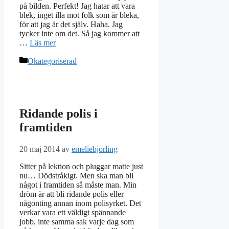
på bilden. Perfekt! Jag hatar att vara
blek, inget illa mot folk som är bleka,
för att jag är det själv. Haha. Jag
tycker inte om det. Så jag kommer att
…
Läs mer
Kategorier
Okategoriserad
Ridande polis i
framtiden
20 maj 2014
av
emeliebjorling
Sitter på lektion och pluggar matte just
nu… Dödstråkigt. Men ska man bli
något i framtiden så måste man. Min
dröm är att bli ridande polis eller
någonting annan inom polisyrket. Det
verkar vara ett väldigt spännande
jobb, inte samma sak varje dag som