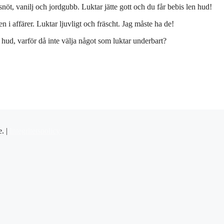
nöt, vanilj och jordgubb. Luktar jätte gott och du får bebis len hud!
 i affärer. Luktar ljuvligt och fräscht. Jag måste ha de!
 hud, varför då inte välja något som luktar underbart?
e. |
Integritetspolicy