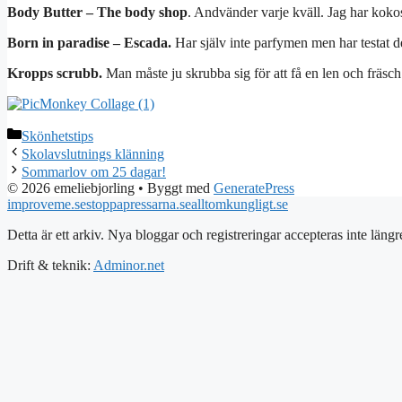
Body Butter – The body shop
. Andvänder varje kväll. Jag har kokos
Born in paradise – Escada.
Har själv inte parfymen men har testat den
Kropps scrubb.
Man måste ju skrubba sig för att få en len och fräsch
Kategorier
Skönhetstips
Skolavslutnings klänning
Sommarlov om 25 dagar!
© 2026 emeliebjorling
• Byggt med
GeneratePress
improveme.se
stoppapressarna.se
alltomkungligt.se
Detta är ett arkiv. Nya bloggar och registreringar accepteras inte längr
Drift & teknik:
Adminor.net