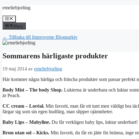
Hoppa
emeliebjorling
till
innehåll
Meny
Meny
← Tillbaka till Improveme Bloggarkiv
Sommarens härligaste produkter
19 maj 2014
av
emeliebjorling
Här kommer några härliga och fräscha produkter som passar perfekt 
Body Mist – The body Shop.
Lukterna är underbara och luktar somma
är Peach.
CC cream – Loréal.
Min favorit, man får ett tunt men väldigt bra täc
färgar sig som sin egen hudfärg, man slipper ojämnheter.
Baby Lips – Mabyline.
Du får verkligen baby lips, luktar underbart!
Brun utan sol – Kicks.
Min favorit, du får en jätte fin bränna, inge or