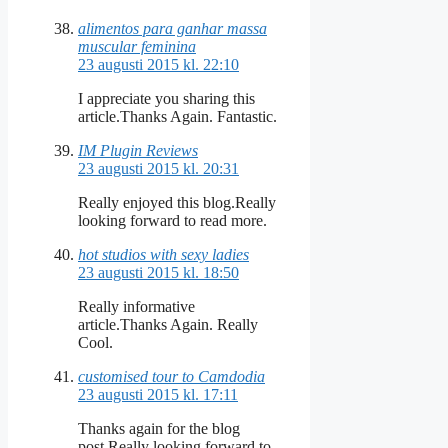
alimentos para ganhar massa
muscular feminina
23 augusti 2015 kl. 22:10
I appreciate you sharing this
article.Thanks Again. Fantastic.
IM Plugin Reviews
23 augusti 2015 kl. 20:31
Really enjoyed this blog.Really
looking forward to read more.
hot studios with sexy ladies
23 augusti 2015 kl. 18:50
Really informative
article.Thanks Again. Really
Cool.
customised tour to Camdodia
23 augusti 2015 kl. 17:11
Thanks again for the blog
post.Really looking forward to