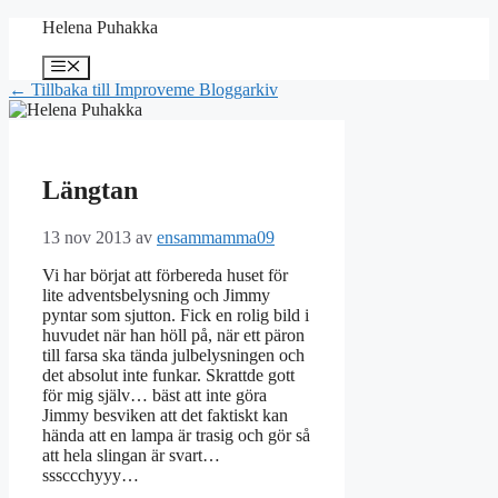
Hoppa
Helena Puhakka
till
innehåll
Meny
← Tillbaka till Improveme Bloggarkiv
Längtan
13 nov 2013
av
ensammamma09
Vi har börjat att förbereda huset för
lite adventsbelysning och Jimmy
pyntar som sjutton. Fick en rolig bild i
huvudet när han höll på, när ett päron
till farsa ska tända julbelysningen och
det absolut inte funkar. Skrattde gott
för mig själv… bäst att inte göra
Jimmy besviken att det faktiskt kan
hända att en lampa är trasig och gör så
att hela slingan är svart…
sssccchyyy…