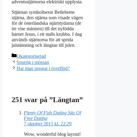
adventsstjärnorna elektriskt upplysta.
Stjärnan symboliserar Betlehems
stjärna, den stjärna som visade vägen
för de österländska stjärntydarna (de
tre vise männen) till det nyfödda
barnet Jesus, i ett stalls krubba. I dag
används stjärnorna för att sprida
julstämning och längtan till julen.
Kategorier
Okategoriserad
Snurrig i mössan
Har man pengar i överflöd?
251 svar på ”Längtan”
Plenty Of Fish Dating Site Of
Free Dating
7 oktober 2015 kl. 22:29
Wow, wonderful blog layout!