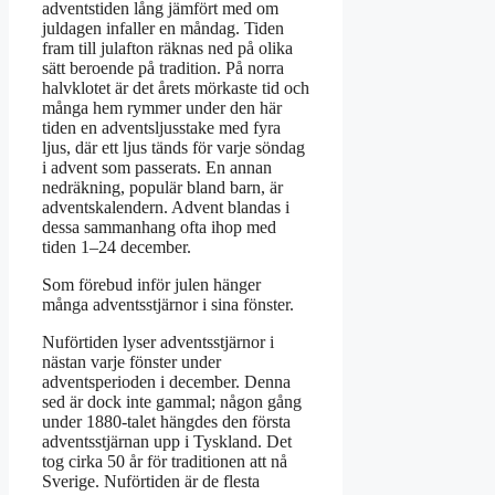
adventstiden lång jämfört med om
juldagen infaller en måndag. Tiden
fram till julafton räknas ned på olika
sätt beroende på tradition. På norra
halvklotet är det årets mörkaste tid och
många hem rymmer under den här
tiden en adventsljusstake med fyra
ljus, där ett ljus tänds för varje söndag
i advent som passerats. En annan
nedräkning, populär bland barn, är
adventskalendern. Advent blandas i
dessa sammanhang ofta ihop med
tiden 1–24 december.
Som förebud inför julen hänger
många adventsstjärnor i sina fönster.
Nuförtiden lyser adventsstjärnor i
nästan varje fönster under
adventsperioden i december. Denna
sed är dock inte gammal; någon gång
under 1880-talet hängdes den första
adventsstjärnan upp i Tyskland. Det
tog cirka 50 år för traditionen att nå
Sverige. Nuförtiden är de flesta