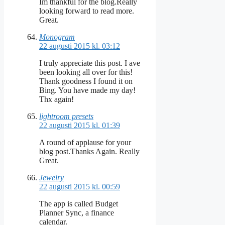
Im thankful for the blog.Really
looking forward to read more.
Great.
Monogram
22 augusti 2015 kl. 03:12
I truly appreciate this post. I ave
been looking all over for this!
Thank goodness I found it on
Bing. You have made my day!
Thx again!
lightroom presets
22 augusti 2015 kl. 01:39
A round of applause for your
blog post.Thanks Again. Really
Great.
Jewelry
22 augusti 2015 kl. 00:59
The app is called Budget
Planner Sync, a finance
calendar.