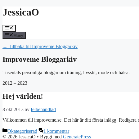
Hoppa
JessicaO
till
innehåll
Meny
Meny
← Tillbaka till Improveme Bloggarkiv
Improveme Bloggarkiv
Tusentals personliga bloggar om träning, livsstil, mode och hälsa.
2012 – 2023
Hej världen!
8 okt 2013
av
felbehandlad
Välkommen till improveme.se. Det här är ditt första inlägg. Redigera e
Kategorier
Okategoriserad
1 kommentar
© 2026 JessicaO
• Byggt med
GeneratePress