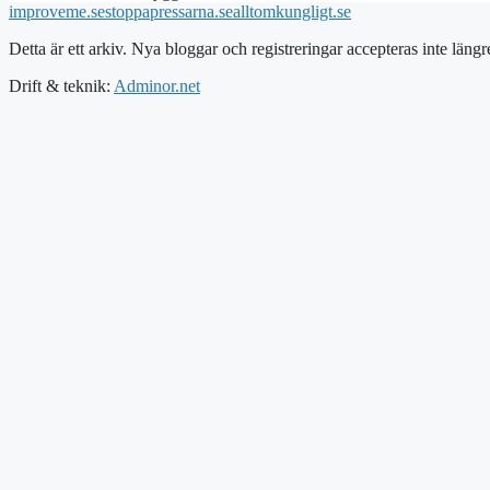
improveme.se
stoppapressarna.se
alltomkungligt.se
Detta är ett arkiv. Nya bloggar och registreringar accepteras inte längr
Drift & teknik:
Adminor.net