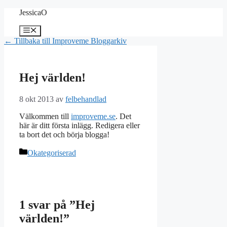
Hoppa
JessicaO
till
innehåll
Meny
← Tillbaka till Improveme Bloggarkiv
Hej världen!
8 okt 2013
av
felbehandlad
Välkommen till
improveme.se
. Det
här är ditt första inlägg. Redigera eller
ta bort det och börja blogga!
Kategorier
Okategoriserad
1 svar på ”Hej
världen!”