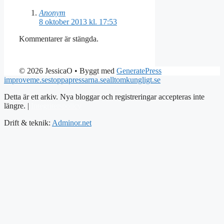
Anonym
8 oktober 2013 kl. 17:53
Kommentarer är stängda.
© 2026 JessicaO
• Byggt med
GeneratePress
improveme.se
stoppapressarna.se
alltomkungligt.se
Detta är ett arkiv. Nya bloggar och registreringar accepteras inte
längre. |
Integritetspolicy
Drift & teknik:
Adminor.net