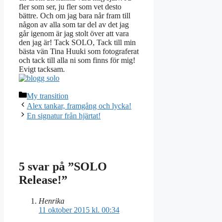
fler som ser, ju fler som vet desto
bättre. Och om jag bara når fram till
någon av alla som tar del av det jag
går igenom är jag stolt över att vara
den jag är! Tack SOLO, Tack till min
bästa vän Tina Huuki som fotograferat
och tack till alla ni som finns för mig!
Evigt tacksam.
Kategorier
My transition
Alex tankar, framgång och lycka!
En signatur från hjärtat!
5 svar på ”SOLO
Release!”
Henrika
11 oktober 2015 kl. 00:34