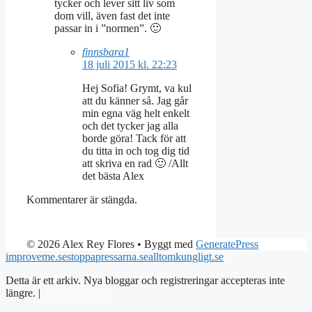
tycker och lever sitt liv som
dom vill, även fast det inte
passar in i ”normen”. 🙂
finnsbara1
18 juli 2015 kl. 22:23
Hej Sofia! Grymt, va kul
att du känner så. Jag går
min egna väg helt enkelt
och det tycker jag alla
borde göra! Tack för att
du titta in och tog dig tid
att skriva en rad 🙂 /Allt
det bästa Alex
Kommentarer är stängda.
© 2026 Alex Rey Flores
• Byggt med
GeneratePress
improveme.se
stoppapressarna.se
alltomkungligt.se
Detta är ett arkiv. Nya bloggar och registreringar accepteras inte
längre. |
Integritetspolicy