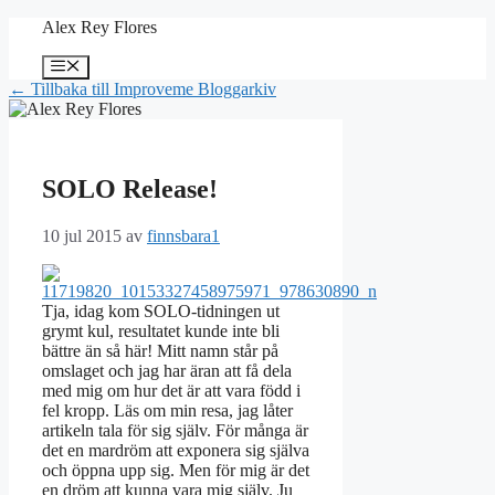
Hoppa
Alex Rey Flores
till
innehåll
Meny
← Tillbaka till Improveme Bloggarkiv
SOLO Release!
10 jul 2015
av
finnsbara1
Tja, idag kom SOLO-tidningen ut
grymt kul, resultatet kunde inte bli
bättre än så här! Mitt namn står på
omslaget och jag har äran att få dela
med mig om hur det är att vara född i
fel kropp. Läs om min resa, jag låter
artikeln tala för sig själv. För många är
det en mardröm att exponera sig själva
och öppna upp sig. Men för mig är det
en dröm att kunna vara mig själv. Ju