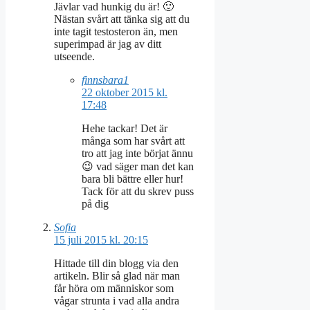
Jävlar vad hunkig du är! 🙂
Nästan svårt att tänka sig att du
inte tagit testosteron än, men
superimpad är jag av ditt
utseende.
finnsbara1
22 oktober 2015 kl.
17:48
Hehe tackar! Det är
många som har svårt att
tro att jag inte börjat ännu
😉 vad säger man det kan
bara bli bättre eller hur!
Tack för att du skrev puss
på dig
Sofia
15 juli 2015 kl. 20:15
Hittade till din blogg via den
artikeln. Blir så glad när man
får höra om människor som
vågar strunta i vad alla andra