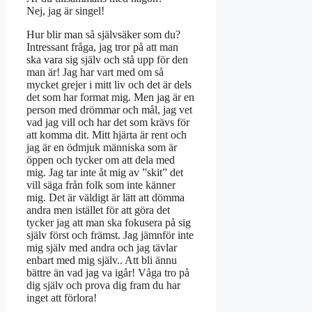
Nej, jag är singel!
Hur blir man så självsäker som du?
Intressant fråga, jag tror på att man
ska vara sig själv och stå upp för den
man är! Jag har vart med om så
mycket grejer i mitt liv och det är dels
det som har format mig. Men jag är en
person med drömmar och mål, jag vet
vad jag vill och har det som krävs för
att komma dit. Mitt hjärta är rent och
jag är en ödmjuk människa som är
öppen och tycker om att dela med
mig. Jag tar inte åt mig av ”skit” det
vill säga från folk som inte känner
mig. Det är väldigt är lätt att dömma
andra men istället för att göra det
tycker jag att man ska fokusera på sig
själv först och främst. Jag jämnför inte
mig själv med andra och jag tävlar
enbart med mig själv.. Att bli ännu
bättre än vad jag va igår! Våga tro på
dig själv och prova dig fram du har
inget att förlora!