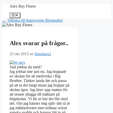
Hoppa
Alex Rey Flores
till
innehåll
Meny
← Tillbaka till Improveme Bloggarkiv
Alex svarar på frågor..
25 okt 2015
av
finnsbara1
Vad jobbar du med?
Jag jobbar inte just nu. Jag hoppade
av skolan för att medverka i Big
Brother. Tänker landa lite och passa
på att ta det lungt innan jag hoppar på
skolan igen. Jag läser upp matten för
att senare plugga till mäklare på
högskolan. Vi får se hur det blir med
det. Om jag känner mig själv rätt så är
jag målmedveten men tröttnar också
ganska snabbt och hoppar lätt in på