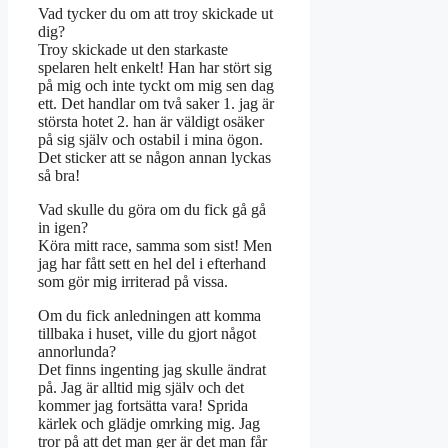
Vad tycker du om att troy skickade ut
dig?
Troy skickade ut den starkaste
spelaren helt enkelt! Han har stört sig
på mig och inte tyckt om mig sen dag
ett. Det handlar om två saker 1. jag är
största hotet 2. han är väldigt osäker
på sig själv och ostabil i mina ögon.
Det sticker att se någon annan lyckas
så bra!
Vad skulle du göra om du fick gå gå
in igen?
Köra mitt race, samma som sist! Men
jag har fått sett en hel del i efterhand
som gör mig irriterad på vissa.
Om du fick anledningen att komma
tillbaka i huset, ville du gjort något
annorlunda?
Det finns ingenting jag skulle ändrat
på. Jag är alltid mig själv och det
kommer jag fortsätta vara! Sprida
kärlek och glädje omrking mig. Jag
tror på att det man ger är det man får