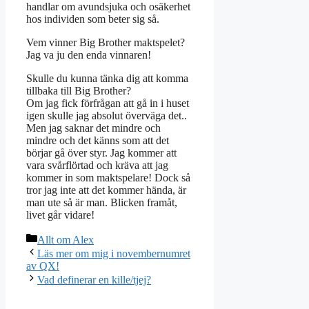
handlar om avundsjuka och osäkerhet
hos individen som beter sig så.
Vem vinner Big Brother maktspelet?
Jag va ju den enda vinnaren!
Skulle du kunna tänka dig att komma
tillbaka till Big Brother?
Om jag fick förfrågan att gå in i huset
igen skulle jag absolut överväga det..
Men jag saknar det mindre och
mindre och det känns som att det
börjar gå över styr. Jag kommer att
vara svårflörtad och kräva att jag
kommer in som maktspelare! Dock så
tror jag inte att det kommer hända, är
man ute så är man. Blicken framåt,
livet går vidare!
Kategorier
Allt om Alex
Läs mer om mig i novembernumret
av QX!
Vad definerar en kille/tjej?