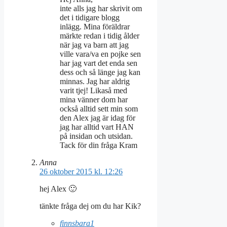
inte alls jag har skrivit om
det i tidigare blogg
inlägg. Mina föräldrar
märkte redan i tidig ålder
när jag va barn att jag
ville vara/va en pojke sen
har jag vart det enda sen
dess och så länge jag kan
minnas. Jag har aldrig
varit tjej! Likaså med
mina vänner dom har
också alltid sett min som
den Alex jag är idag för
jag har alltid vart HAN
på insidan och utsidan.
Tack för din fråga Kram
Anna
26 oktober 2015 kl. 12:26
hej Alex 🙂
tänkte fråga dej om du har Kik?
finnsbara1