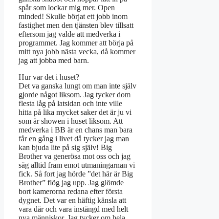
spår som lockar mig mer. Open
minded! Skulle börjat ett jobb inom
fastighet men den tjänsten blev tillsatt
eftersom jag valde att medverka i
programmet. Jag kommer att börja på
mitt nya jobb nästa vecka, då kommer
jag att jobba med barn.
Hur var det i huset?
Det va ganska lungt om man inte själv
gjorde något liksom. Jag tycker dom
flesta låg på latsidan och inte ville
hitta på lika mycket saker det är ju vi
som är showen i huset liksom. Att
medverka i BB är en chans man bara
får en gång i livet då tycker jag man
kan bjuda lite på sig själv! Big
Brother va generösa mot oss och jag
såg alltid fram emot utmaningarnan vi
fick. Så fort jag hörde ”det här är Big
Brother” flög jag upp. Jag glömde
bort kamerorna redana efter första
dygnet. Det var en häftig känsla att
vara där och vara instängd med helt
nya människor. Jag tycker om hela