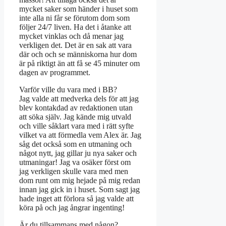
mycket saker som händer i huset som
inte alla ni får se förutom dom som
följer 24/7 liven. Ha det i åtanke att
mycket vinklas och då menar jag
verkligen det. Det är en sak att vara
där och och se människorna hur dom
är på riktigt än att få se 45 minuter om
dagen av programmet.
Varför ville du vara med i BB?
Jag valde att medverka dels för att jag
blev kontakdad av redaktionen utan
att söka själv. Jag kände mig utvald
och ville såklart vara med i rätt syfte
vilket va att förmedla vem Alex är. Jag
såg det också som en utmaning och
något nytt, jag gillar ju nya saker och
utmaningar! Jag va osäker först om
jag verkligen skulle vara med men
dom runt om mig hejade på mig redan
innan jag gick in i huset. Som sagt jag
hade inget att förlora så jag valde att
köra på och jag ångrar ingenting!
Är du tillsammans med någon?