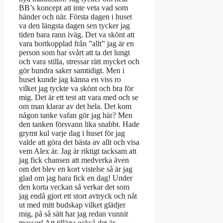
BB’s koncept att inte veta vad som
händer och när. Första dagen i huset
va den längsta dagen sen tycker jag
tiden bara rann iväg. Det va skönt att
vara bortkopplad från ”allt” jag är en
person som har svårt att ta det lungt
och vara stilla, stressar rätt mycket och
gör hundra saker samtidigt. Men i
huset kunde jag känna en viss ro
vilket jag tyckte va skönt och bra för
mig. Det är ett test att vara med och se
om man klarar av det hela. Det kom
någon tanke vafan gör jag här? Men
den tanken försvann lika snabbt. Hade
grymt kul varje dag i huset för jag
valde att göra det bästa av allt och visa
vem Alex är. Jag är riktigt tacksam att
jag fick chansen att medverka även
om det blev en kort vistelse så är jag
glad om jag bara fick en dag! Under
den korta veckan så verkar det som
jag endå gjort ett stort avtryck och nåt
ut med mitt budskap vilket glädjer
mig, på så sätt har jag redan vunnit
massor! Att tilläga också det är