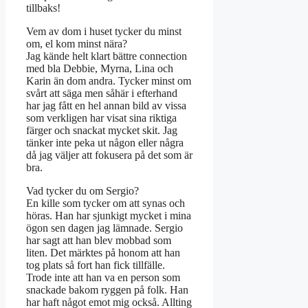
tillbaks!
Vem av dom i huset tycker du minst
om, el kom minst nära?
Jag kände helt klart bättre connection
med bla Debbie, Myrna, Lina och
Karin än dom andra. Tycker minst om
svårt att säga men såhär i efterhand
har jag fått en hel annan bild av vissa
som verkligen har visat sina riktiga
färger och snackat mycket skit. Jag
tänker inte peka ut någon eller några
då jag väljer att fokusera på det som är
bra.
Vad tycker du om Sergio?
En kille som tycker om att synas och
höras. Han har sjunkigt mycket i mina
ögon sen dagen jag lämnade. Sergio
har sagt att han blev mobbad som
liten. Det märktes på honom att han
tog plats så fort han fick tillfälle.
Trode inte att han va en person som
snackade bakom ryggen på folk. Han
har haft något emot mig också. Allting