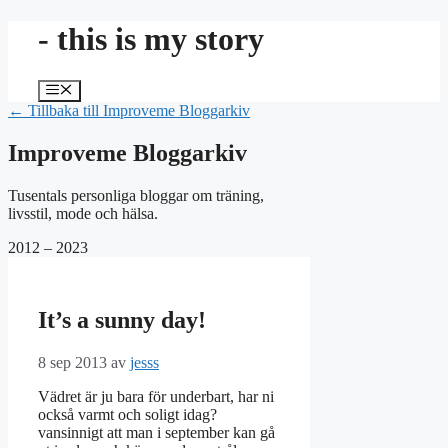
Hoppa
- this is my story
till
innehåll
Meny
← Tillbaka till Improveme Bloggarkiv
Improveme Bloggarkiv
Tusentals personliga bloggar om träning,
livsstil, mode och hälsa.
2012 – 2023
It’s a sunny day!
8 sep 2013
av
jesss
Vädret är ju bara för underbart, har ni
också varmt och soligt idag?
vansinnigt att man i september kan gå