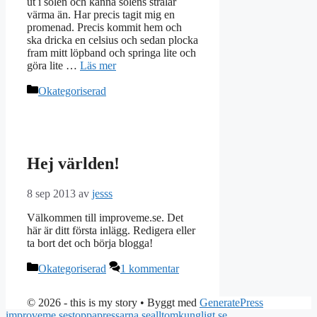
ut i solen och känna solens strålar
värma än. Har precis tagit mig en
promenad. Precis kommit hem och
ska dricka en celsius och sedan plocka
fram mitt löpband och springa lite och
göra lite …
Läs mer
Kategorier
Okategoriserad
Hej världen!
8 sep 2013
av
jesss
Välkommen till improveme.se. Det
här är ditt första inlägg. Redigera eller
ta bort det och börja blogga!
Kategorier
Okategoriserad
1 kommentar
© 2026 - this is my story
• Byggt med
GeneratePress
improveme.se
stoppapressarna.se
alltomkungligt.se