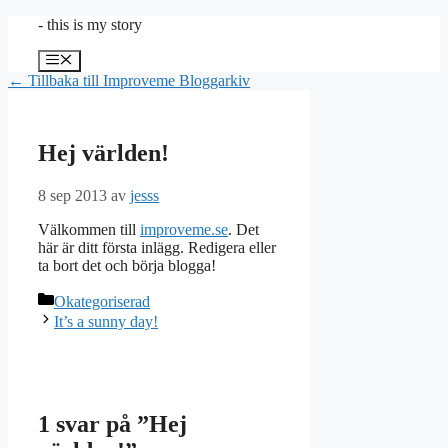
Hoppa
- this is my story
till
innehåll
Meny
← Tillbaka till Improveme Bloggarkiv
Hej världen!
8 sep 2013
av
jesss
Välkommen till
improveme.se
. Det
här är ditt första inlägg. Redigera eller
ta bort det och börja blogga!
Kategorier
Okategoriserad
It’s a sunny day!
1 svar på ”Hej