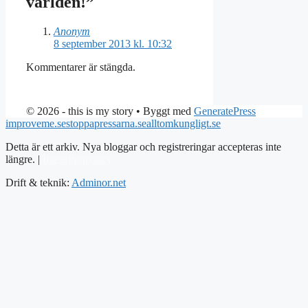
världen!”
Anonym
8 september 2013 kl. 10:32
Kommentarer är stängda.
© 2026 - this is my story
• Byggt med
GeneratePress
improveme.se
stoppapressarna.se
alltomkungligt.se
Detta är ett arkiv. Nya bloggar och registreringar accepteras inte
längre. |
Integritetspolicy
Drift & teknik:
Adminor.net