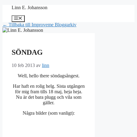
Hoppa
Linn E. Johansson
till
innehåll
Meny
← Tillbaka till Improveme Bloggarkiv
SÖNDAG
10 feb 2013
av
linn
Well, hello there söndagsångest.
Har haft en rolig helg. Sista utgången
för mig fram tills 18 maj, heja heja.
Nu är det bara plugg och vila som
gäller.
Några bilder (som vanligt):