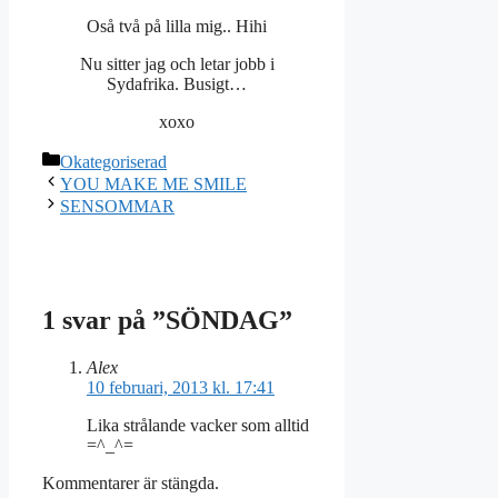
Oså två på lilla mig.. Hihi
Nu sitter jag och letar jobb i
Sydafrika. Busigt…
xoxo
Kategorier
Okategoriserad
YOU MAKE ME SMILE
SENSOMMAR
1 svar på ”SÖNDAG”
Alex
10 februari, 2013 kl. 17:41
Lika strålande vacker som alltid
=^_^=
Kommentarer är stängda.