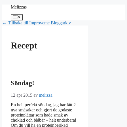
Hoppa
Melizzas
till
innehåll
Meny
← Tillbaka till Improveme Bloggarkiv
Recept
Söndag!
12 apr 2015
av
melizza
En helt perfekt söndag, jag har fått 2
nya småsaker och gjort de godaste
proteinplättar som hade smak av
choklad och blåbär – helt underbara!
Om du vill ha en proteinberikad