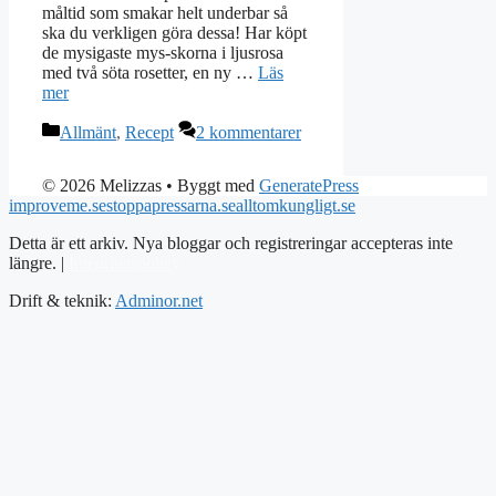
måltid som smakar helt underbar så
ska du verkligen göra dessa! Har köpt
de mysigaste mys-skorna i ljusrosa
med två söta rosetter, en ny …
Läs
mer
Kategorier
Allmänt
,
Recept
2 kommentarer
© 2026 Melizzas
• Byggt med
GeneratePress
improveme.se
stoppapressarna.se
alltomkungligt.se
Detta är ett arkiv. Nya bloggar och registreringar accepteras inte
längre. |
Integritetspolicy
Drift & teknik:
Adminor.net