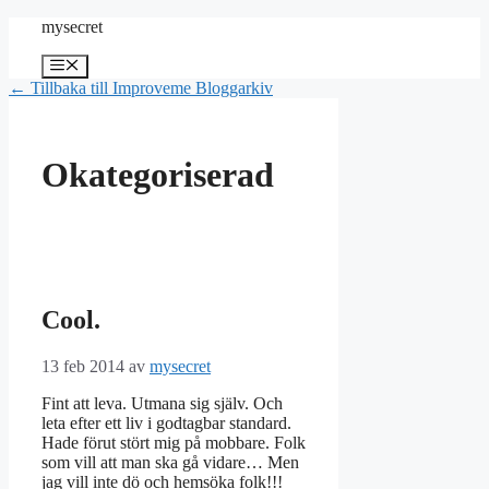
Hoppa
mysecret
till
innehåll
Meny
← Tillbaka till Improveme Bloggarkiv
Okategoriserad
Cool.
13 feb 2014
av
mysecret
Fint att leva. Utmana sig själv. Och
leta efter ett liv i godtagbar standard.
Hade förut stört mig på mobbare. Folk
som vill att man ska gå vidare… Men
jag vill inte dö och hemsöka folk!!!