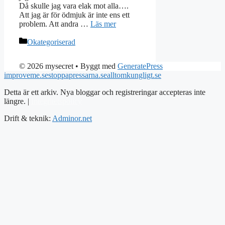
Då skulle jag vara elak mot alla….
Att jag är för ödmjuk är inte ens ett
problem. Att andra …
Läs mer
Kategorier
Okategoriserad
© 2026 mysecret
• Byggt med
GeneratePress
improveme.se
stoppapressarna.se
alltomkungligt.se
Detta är ett arkiv. Nya bloggar och registreringar accepteras inte
längre. |
Integritetspolicy
Drift & teknik:
Adminor.net