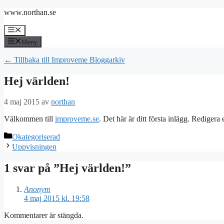
Hoppa
www.northan.se
till
innehåll
Meny
Meny
← Tillbaka till Improveme Bloggarkiv
Hej världen!
4 maj 2015
av
northan
Välkommen till
improveme.se
. Det här är ditt första inlägg. Redigera 
Kategorier
Okategoriserad
Uppvisningen
1 svar på ”Hej världen!”
Anonym
4 maj 2015 kl. 19:58
Kommentarer är stängda.