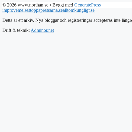
© 2026 www.northan.se
• Byggt med
GeneratePress
improveme.se
stoppapressarna.se
alltomkungligt.se
Detta är ett arkiv. Nya bloggar och registreringar accepteras inte längr
Drift & teknik:
Adminor.net