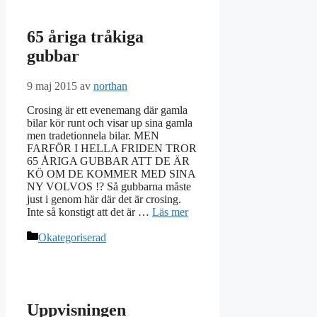
65 åriga tråkiga
gubbar
9 maj 2015
av
northan
Crosing är ett evenemang där gamla
bilar kör runt och visar up sina gamla
men tradetionnela bilar. MEN
FARFÖR I HELLA FRIDEN TROR
65 ÅRIGA GUBBAR ATT DE ÄR
KÖ OM DE KOMMER MED SINA
NY VOLVOS !? Så gubbarna måste
just i genom här där det är crosing.
Inte så konstigt att det är …
Läs mer
Kategorier
Okategoriserad
Uppvisningen