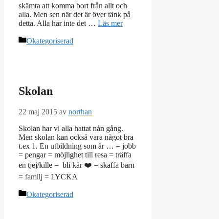
skämta att komma bort från allt och
alla. Men sen när det är över tänk på
detta. Alla har inte det …
Läs mer
Kategorier
Okategoriserad
Skolan
22 maj 2015
av
northan
Skolan har vi alla hattat nån gång.
Men skolan kan också vara något bra
t.ex 1. En utbildning som är … = jobb
= pengar = möjlighet till resa = träffa
en tjej/kille = bli kär ❤️ = skaffa barn
= familj = LYCKA
Kategorier
Okategoriserad