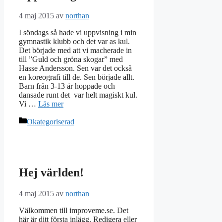
4 maj 2015
av
northan
I söndags så hade vi uppvisning i min
gymnastik klubb och det var as kul.
Det började med att vi macherade in
till ”Guld och gröna skogar” med
Hasse Andersson. Sen var det också
en koreografi till de. Sen började allt.
Barn från 3-13 år hoppade och
dansade runt det var helt magiskt kul.
Vi …
Läs mer
Kategorier
Okategoriserad
Hej världen!
4 maj 2015
av
northan
Välkommen till improveme.se. Det
här är ditt första inlägg. Redigera eller