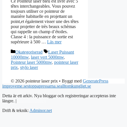
Ce Pointeur laser bleu est livré avec 5
têtes interchangeables. Vous pouvez
toujours utiliser ce pointeur de
manière habituelle en projettant un
point,et également visser une des têtes
pour projetter de très beaux schèmas
qui rappelle un champ d’étoiles.
Classe 4 : la puissance de sortie est
supérieure à 500 …
Läs mer
Kategorier
Etiketter
Okategoriserad
Laser Puissant
10000mw
,
laser vert 5000mw
,
Pointeur laser 5000mw
,
pointeur laser
prix
,
stylo laser
© 2026 pointeur laser prix
• Byggt med
GeneratePress
improveme.se
stoppapressarna.se
alltomkungligt.se
Detta är ett arkiv. Nya bloggar och registreringar accepteras inte
längre. |
Integritetspolicy
Drift & teknik:
Adminor.net