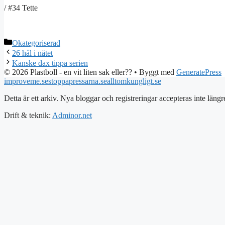
/ #34 Tette
Kategorier
Okategoriserad
26 hål i nätet
Kanske dax tippa serien
© 2026 Plastboll - en vit liten sak eller??
• Byggt med
GeneratePress
improveme.se
stoppapressarna.se
alltomkungligt.se
Detta är ett arkiv. Nya bloggar och registreringar accepteras inte längr
Drift & teknik:
Adminor.net