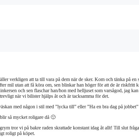
ller verkligen att ta till vara på dem när de sker. Kom och tänka på en 
er mil utan att få köra om, sen blinkar han höger för att de är riskfritt 
linkersen och sen flaschar han/hon med helljuset som varsågod, jag kan
revligt när vi bilister hjälps åt och är tacksamma för det.
sväskan med någon i stil med ”lycka till” eller ”Ha en bra dag på jobbet”
 blir så mycket roligare då 🙂
rym tror vi på bakre raden skrattade konstant idag åt allt! Till slut fråg
igt roligt på köpet.