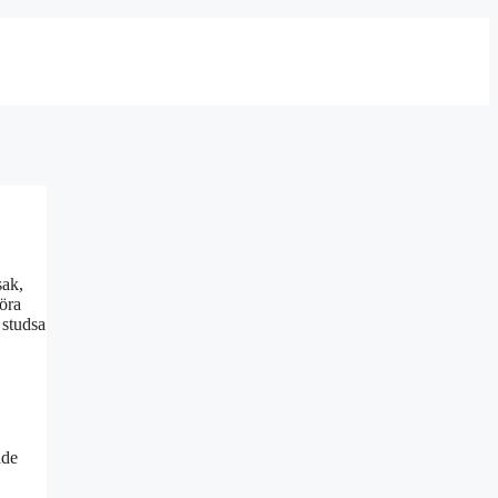
sak,
köra
 studsa
ade