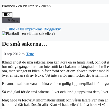
Hoppa
Plastboll - en vit liten sak eller??
till
innehåll
Meny
Meny
← Tillbaka till Improveme Bloggarkiv
De små sakerna…
10 sep 2012
av
Tette
Ibland är det de små sakerna som kan göra en så himla glad, och det gä
hur många gånger har man inte suttit fast bakom en långtradare i mil eft
om, man slänger ut bilen, blåser förbi och är om. Sweet, tackar med b
över en sådan sak av lycka. Vet inte varför men tycker det är så himla t
En annan sak kan vara att hitta en liten gullig lapp nerpillad i träning
Så vad glad för de små sakerna i livet och lär dig uppskatta dem, livet
Idag hade vi förövrigt informationsteknik och våran lärare Per, han är g
han om vi där bak förstått allt? Klart vi hade eller? Ialf så hade vi väld