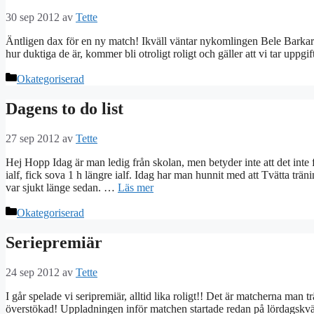
30 sep 2012
av
Tette
Äntligen dax för en ny match! Ikväll väntar nykomlingen Bele Barkarby
hur duktiga de är, kommer bli otroligt roligt och gäller att vi tar uppg
Kategorier
Okategoriserad
Dagens to do list
27 sep 2012
av
Tette
Hej Hopp Idag är man ledig från skolan, men betyder inte att det inte
ialf, fick sova 1 h längre ialf. Idag har man hunnit med att Tvätta trä
var sjukt länge sedan. …
Läs mer
Kategorier
Okategoriserad
Seriepremiär
24 sep 2012
av
Tette
I går spelade vi seripremiär, alltid lika roligt!! Det är matcherna man 
överstökad! Uppladningen inför matchen startade redan på lördagskväl