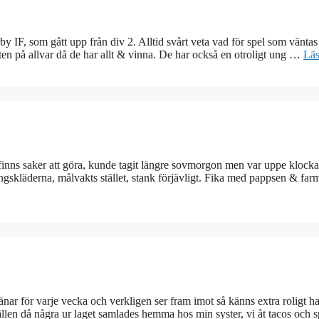
 IF, som gått upp från div 2. Alltid svårt veta vad för spel som väntas
iften på allvar då de har allt & vinna. De har också en otroligt ung …
Läs
 finns saker att göra, kunde tagit längre sovmorgon men var uppe klocka
ningskläderna, målvakts stället, stank förjävligt. Fika med pappsen & far
tränar för varje vecka och verkligen ser fram imot så känns extra roligt h
len då några ur laget samlades hemma hos min syster, vi åt tacos och 