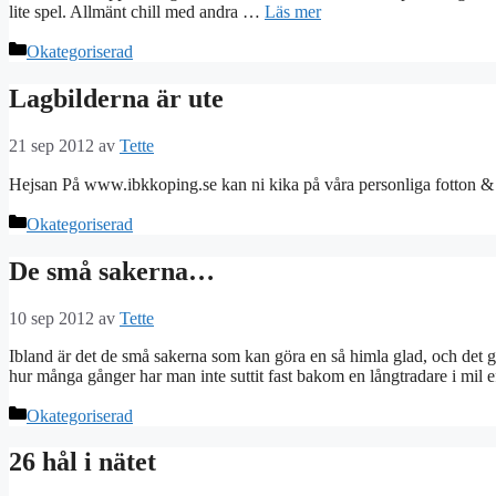
lite spel. Allmänt chill med andra …
Läs mer
Kategorier
Okategoriserad
Lagbilderna är ute
21 sep 2012
av
Tette
Hejsan På www.ibkkoping.se kan ni kika på våra personliga fotton &
Kategorier
Okategoriserad
De små sakerna…
10 sep 2012
av
Tette
Ibland är det de små sakerna som kan göra en så himla glad, och det gä
hur många gånger har man inte suttit fast bakom en långtradare i mil e
Kategorier
Okategoriserad
26 hål i nätet