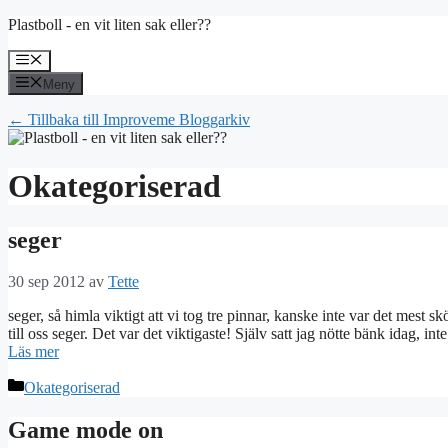
Hoppa
Plastboll - en vit liten sak eller??
till
innehåll
Meny
Meny
← Tillbaka till Improveme Bloggarkiv
Okategoriserad
seger
30 sep 2012
av
Tette
seger, så himla viktigt att vi tog tre pinnar, kanske inte var det mest 
till oss seger. Det var det viktigaste! Själv satt jag nötte bänk idag, in
Läs mer
Kategorier
Okategoriserad
Game mode on