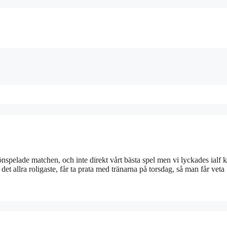
skönspelade matchen, och inte direkt vårt bästa spel men vi lyckades ialf k
te det allra roligaste, får ta prata med tränarna på torsdag, så man får vet