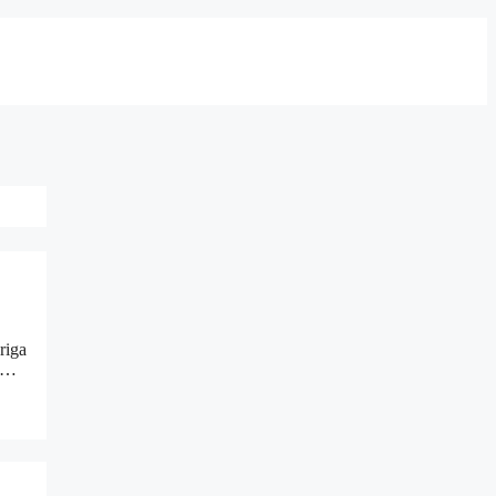
riga
a …