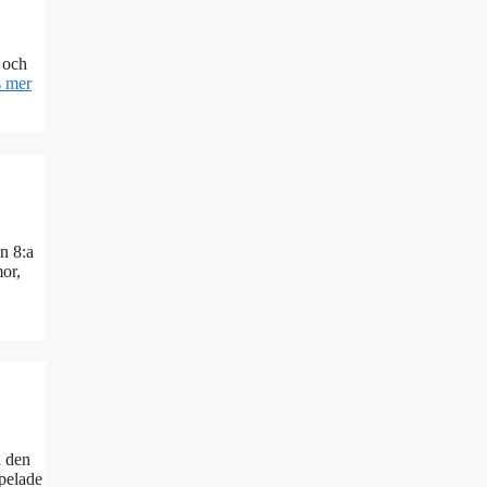
 och
 mer
n 8:a
mor,
a den
spelade