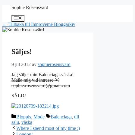
Hoppa
Sophie Rosensvärd
till
innehåll
Meny
← Tillbaka till Improveme Bloggarkiv
Säljes!
9 jul 2012
av
sophierosensvard
Jag säljer min Balenciaga-väska!
Maila mig vid intresse 🙂
sophie.rosensvard@gmail.com
SÅLD!
Kategorier
Etiketter
Bloppis
,
Mode
Balenciaga
,
till
salu
,
väska
Where I spend most of my time :)
London!