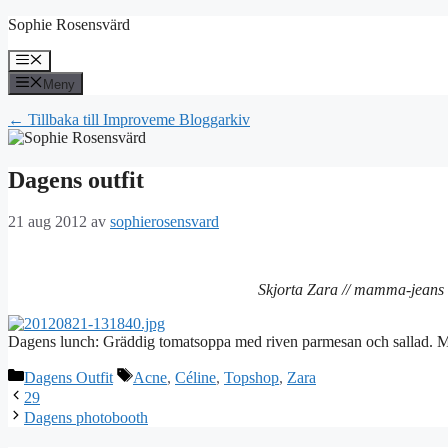
Hoppa
Sophie Rosensvärd
till
innehåll
Meny
Meny
← Tillbaka till Improveme Bloggarkiv
Dagens outfit
21 aug 2012
av
sophierosensvard
Skjorta Zara // mamma-jeans 
Dagens lunch: Gräddig tomatsoppa med riven parmesan och sallad.
Kategorier
Etiketter
Dagens Outfit
Acne
,
Céline
,
Topshop
,
Zara
29
Dagens photobooth