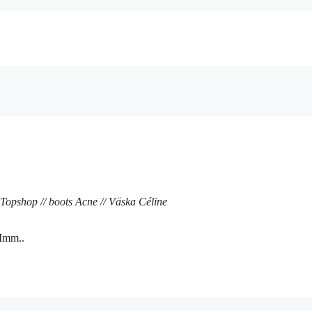
Topshop // boots Acne // Väska Céline
 Mmm..