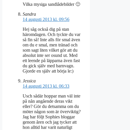
Vilka mysiga sandlådebilder 🙂
Sandra
14 augusti 2013 kl. 09:56
Hej såg också dig på stan
häromdagen. Och tyckte du var
så fin så! Inte alls för smal även
om du e smal, men tränad och
som sagt liten vilket gör att du
absolut inte ser osund ut. Med
ett leende på läpparna även fast
du gick själv med barnvagn.
Gjorde en själv att börja le:)
Jessica
14 augusti 2013 kl. 06:33
Usch sådär hoppar man väl inte
på nån angående deras vikt
eller? Gör du detsamma om du
möter någon som är överviktig?
Jag har följt Sophies bloggar
genom åren och jag tycker att
hon alltid har varit naturligt