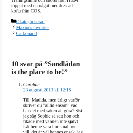
Träningslinne och shorts från H&M
toppat med en något mer dressad
kofta från COS.
Kategorier
Okategoriserad
Maxines favoriter
Carbonara!
10 svar på ”Sandlådan
is the place to be!”
Caroline
23 augusti 2013 kl. 12:15
Till: Matilda, men ärligt varför
skriver du ”alltid ensam” vad
har det med saken att göra? Sist
jag såg Sophie så satt hon och
fikade med vänner, inte själv!
Låt henne vara hur smal hon
vill, det är väl hennes ensak, jag