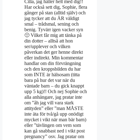
Cilla, jag håller helt med dig!!
Har också sett dig, Sophie, flera
gånger på stan (alltid själv) och
jag tycker att du ÄR väldigt
smal – trådsmal, sening och
benig. Tyvärr igen vacker syn
🙁 Vilket får mig att tänka på
din dotter – alltså att hon
ser/upplever och vilken
påverkan det ger henne direkt
eller indirekt. Min kommentar
handlar om din förvrängning
och den kroppsbilden du har
som INTE är hälsosam (titta
bara på hur det var när du
väntade barn – du gick knappt
upp 5 kg)!! Och nej Sophie och
alla anhängare, jag pratar inte
om ”åh jag vill vara stark
attityden” eller ”man MÅSTE
inte äta för två/gå upp onödigt
mycket i vikt när man bär barn)
eller ”tävlingen om vem som
kan gå snabbast ned i vikt post
pregnancy” osv. Jag pratar om