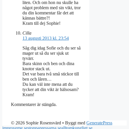
liten. Och om hon nu skulle ha
något problem med sin vikt, tror
du din kommentar får det att
kännas bättre?!
Kram till dej Sophie!
Cilla
13 augusti 2013 kl. 23:54
Såg dig idag Sofie och du ser så
mager ut så du ser sjuk ut
tyvärr.
Bara skinn och ben och dina
knotor stack ut.
Det var bara två små stickor till
ben och låren…
Du kan väl inte mena att du
tycker att din vikt är hälsosam?
Kram!
Kommentarer är stängda.
© 2026 Sophie Rosensvärd
• Byggt med
GeneratePress
improveme.se
stoppapressarna.se
alltomkungligt.se