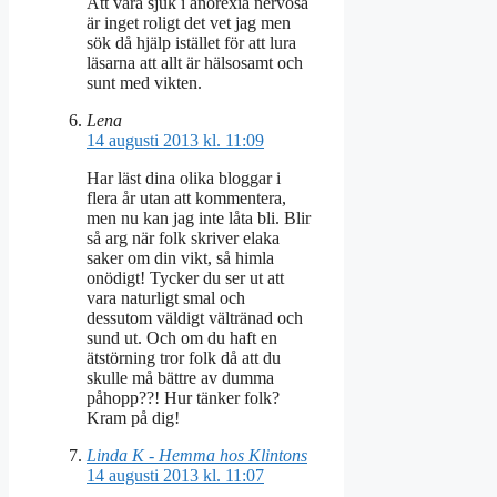
Att vara sjuk i anorexia nervosa
är inget roligt det vet jag men
sök då hjälp istället för att lura
läsarna att allt är hälsosamt och
sunt med vikten.
Lena
14 augusti 2013 kl. 11:09
Har läst dina olika bloggar i
flera år utan att kommentera,
men nu kan jag inte låta bli. Blir
så arg när folk skriver elaka
saker om din vikt, så himla
onödigt! Tycker du ser ut att
vara naturligt smal och
dessutom väldigt vältränad och
sund ut. Och om du haft en
ätstörning tror folk då att du
skulle må bättre av dumma
påhopp??! Hur tänker folk?
Kram på dig!
Linda K - Hemma hos Klintons
14 augusti 2013 kl. 11:07