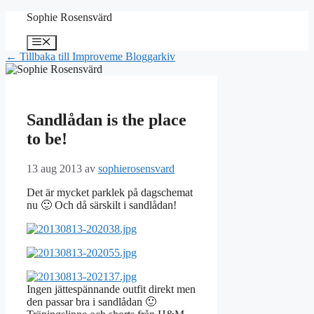
Hoppa
Sophie Rosensvärd
till
innehåll
Meny
← Tillbaka till Improveme Bloggarkiv
Sandlådan is the place
to be!
13 aug 2013
av
sophierosensvard
Det är mycket parklek på dagschemat
nu 🙂 Och då särskilt i sandlådan!
Ingen jättespännande outfit direkt men
den passar bra i sandlådan 🙂