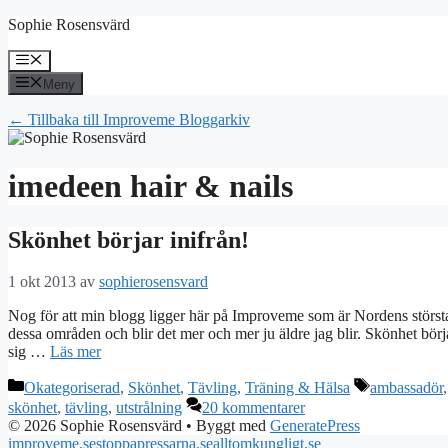
Hoppa
Sophie Rosensvärd
till
innehåll
Meny
Meny
← Tillbaka till Improveme Bloggarkiv
imedeen hair & nails
Skönhet börjar inifrån!
1 okt 2013
av
sophierosensvard
Nog för att min blogg ligger här på Improveme som är Nordens största 
dessa områden och blir det mer och mer ju äldre jag blir. Skönhet börja
sig …
Läs mer
Kategorier
Etiketter
Okategoriserad
,
Skönhet
,
Tävling
,
Träning & Hälsa
ambassadör
skönhet
,
tävling
,
utstrålning
20 kommentarer
© 2026 Sophie Rosensvärd
• Byggt med
GeneratePress
improveme.se
stoppapressarna.se
alltomkungligt.se