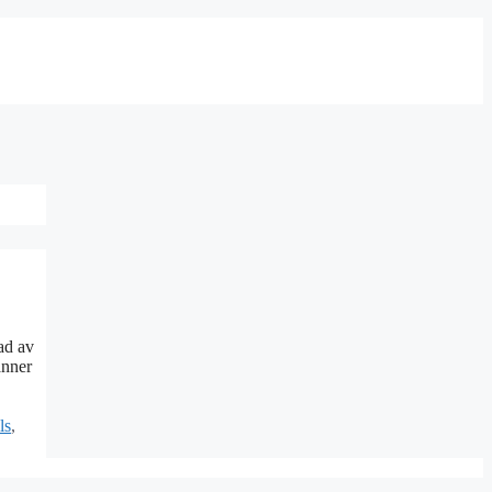
ad av
änner
ls
,