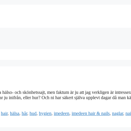
hälso- och skönhetssajt, men faktum är ju att jag verkligen är intresser
r ju inifrån, eller hur? Och ni har säkert själva upplevt dagar då man k
,
hair
,
hälsa
,
hår
,
hud
,
hygien
,
imedeen
,
imedeen hair & nails
,
naglar
,
nai