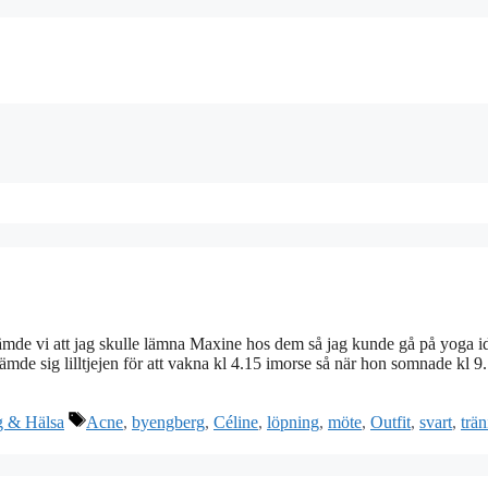
tämde vi att jag skulle lämna Maxine hos dem så jag kunde gå på yoga i
stämde sig lilltjejen för att vakna kl 4.15 imorse så när hon somnade kl 
Etiketter
g & Hälsa
Acne
,
byengberg
,
Céline
,
löpning
,
möte
,
Outfit
,
svart
,
trä