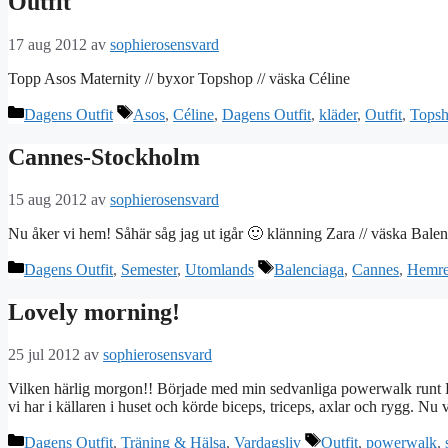
Outfit
17 aug 2012
av
sophierosensvard
Topp Asos Maternity // byxor Topshop // väska Céline
Kategorier
Etiketter
Dagens Outfit
Asos
,
Céline
,
Dagens Outfit
,
kläder
,
Outfit
,
Tops
Cannes-Stockholm
15 aug 2012
av
sophierosensvard
Nu åker vi hem! Såhär såg jag ut igår 🙂 klänning Zara // väska Bale
Kategorier
Etiketter
Dagens Outfit
,
Semester
,
Utomlands
Balenciaga
,
Cannes
,
Hemre
Lovely morning!
25 jul 2012
av
sophierosensvard
Vilken härlig morgon!! Började med min sedvanliga powerwalk runt Dj
vi har i källaren i huset och körde biceps, triceps, axlar och rygg. N
Kategorier
Etiketter
Dagens Outfit
,
Träning & Hälsa
,
Vardagsliv
Outfit
,
powerwalk
,