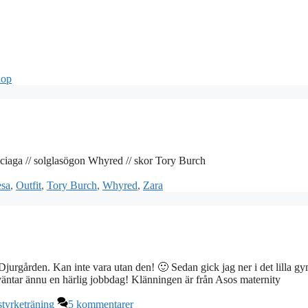
hop
nciaga // solglasögon Whyred // skor Tory Burch
sa
,
Outfit
,
Tory Burch
,
Whyred
,
Zara
urgården. Kan inte vara utan den! 🙂 Sedan gick jag ner i det lilla g
u väntar ännu en härlig jobbdag! Klänningen är från Asos maternity
styrketräning
5 kommentarer