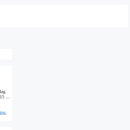
dag.
9.15 …
ning
,