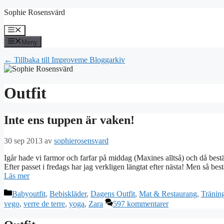
Hoppa
Sophie Rosensvärd
till
innehåll
Meny
Meny
← Tillbaka till Improveme Bloggarkiv
Outfit
Inte ens tuppen är vaken!
30 sep 2013
av
sophierosensvard
Igår hade vi farmor och farfar på middag (Maxines alltså) och då bes
Efter passet i fredags har jag verkligen längtat efter nästa! Men så be
Läs mer
Kategorier
Babyoutfit
,
Bebiskläder
,
Dagens Outfit
,
Mat & Restaurang
,
Tränin
vego
,
verre de terre
,
yoga
,
Zara
597 kommentarer