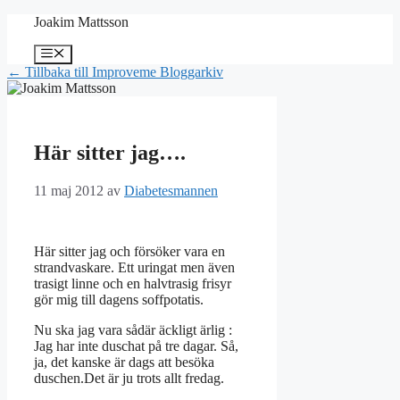
Hoppa
Joakim Mattsson
till
innehåll
Meny
← Tillbaka till Improveme Bloggarkiv
Här sitter jag….
11 maj 2012
av
Diabetesmannen
Här sitter jag och försöker vara en
strandvaskare. Ett uringat men även
trasigt linne och en halvtrasig frisyr
gör mig till dagens soffpotatis.
Nu ska jag vara sådär äckligt ärlig :
Jag har inte duschat på tre dagar. Så,
ja, det kanske är dags att besöka
duschen.Det är ju trots allt fredag.