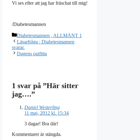
Vi ses efter att jag har fräschat till mig!
/Diabetesmannen
Kategorier
Diabetesmannen , ALLMÄNT 1
Läsarfråga : Diabetesmannen
svarar.
Dagens outfitta
1 svar på ”Här sitter
jag….”
Daniel Westerling
11 maj, 2012 kl. 15:34
3 dagar! Bra där!
Kommentarer är stängda.