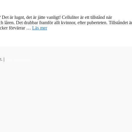
 är lugnt, det är jätte vanligt! Celluliter är ett tillstånd när
 låren. Det drabbar framför allt kvinnor, efter puberteten. Tillståndet ä
ocker förvärrar …
Läs mer
e. |
Integritetspolicy