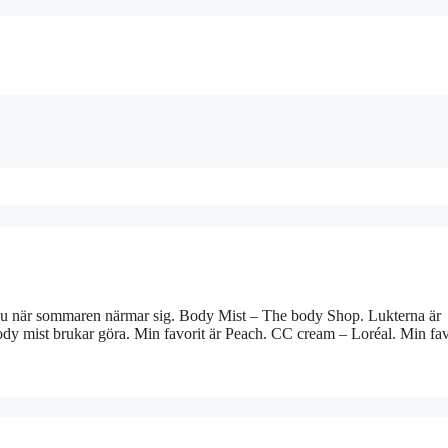
 nu när sommaren närmar sig. Body Mist – The body Shop. Lukterna är
ody mist brukar göra. Min favorit är Peach. CC cream – Loréal. Min fav