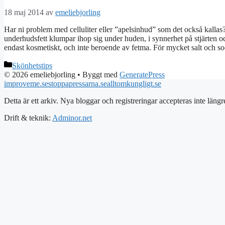
18 maj 2014
av
emeliebjorling
Har ni problem med celluliter eller ”apelsinhud” som det också kallas? Det
underhudsfett klumpar ihop sig under huden, i synnerhet på stjärten och
endast kosmetiskt, och inte beroende av fetma. För mycket salt och s
Kategorier
Skönhetstips
© 2026 emeliebjorling
• Byggt med
GeneratePress
improveme.se
stoppapressarna.se
alltomkungligt.se
Detta är ett arkiv. Nya bloggar och registreringar accepteras inte längr
Drift & teknik:
Adminor.net