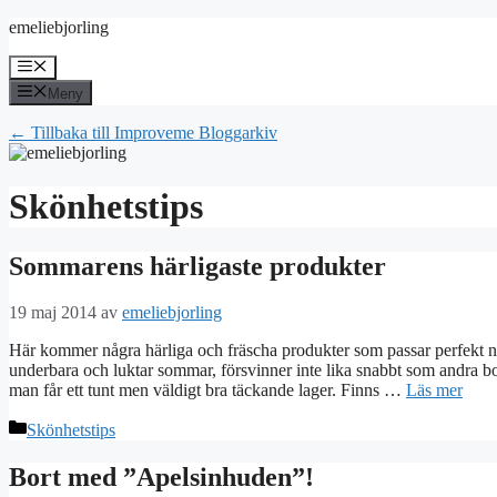
Hoppa
emeliebjorling
till
innehåll
Meny
Meny
← Tillbaka till Improveme Bloggarkiv
Skönhetstips
Sommarens härligaste produkter
19 maj 2014
av
emeliebjorling
Här kommer några härliga och fräscha produkter som passar perfekt
underbara och luktar sommar, försvinner inte lika snabbt som andra b
man får ett tunt men väldigt bra täckande lager. Finns …
Läs mer
Kategorier
Skönhetstips
Bort med ”Apelsinhuden”!